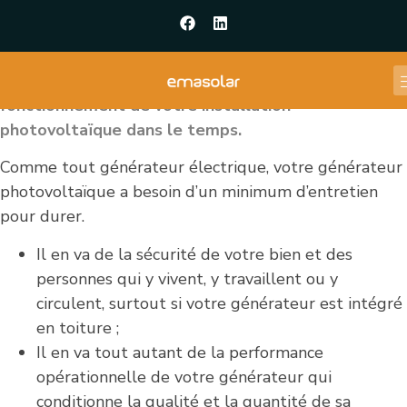
EMASOLAR est un acronyme pour :
« E
ntreprise
de
MA
intenance
SOLA
i
R
e
»
EMASOLAR a pour vocation de garantir le
fonctionnement de votre installation
photovoltaïque dans le temps.
Comme tout générateur électrique, votre générateur
photovoltaïque a besoin d’un minimum d’entretien
pour durer.
Il en va de la sécurité de votre bien et des
personnes qui y vivent, y travaillent ou y
circulent, surtout si votre générateur est intégré
en toiture ;
Il en va tout autant de la performance
opérationnelle de votre générateur qui
conditionne la qualité et la quantité de sa