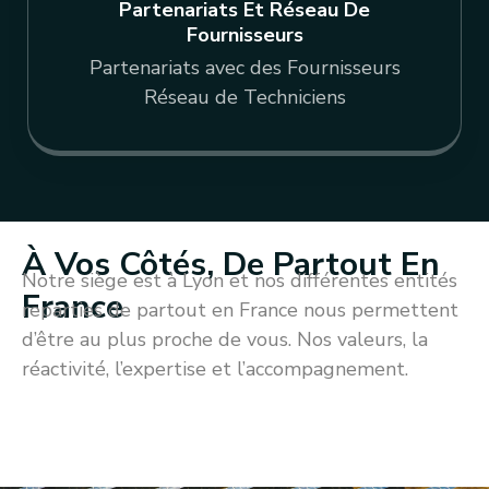
Partenariats Et Réseau De
Fournisseurs
Partenariats avec des Fournisseurs
Réseau de Techniciens
À Vos Côtés, De Partout En
Notre siège est à Lyon et nos différentes entités
France
reparties de partout en France nous permettent
d’être au plus proche de vous. Nos valeurs, la
réactivité, l’expertise et l’accompagnement.