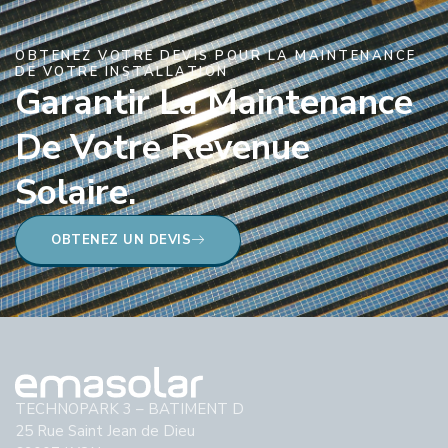
OBTENEZ VOTRE DEVIS POUR LA MAINTENANCE
DE VOTRE INSTALLATION
Garantir La Maintenance
De Votre Revenue
Solaire.
OBTENEZ UN DEVIS
TECHNOPARK 3 – BATIMENT D
25 Rue Saint Jean de Dieu