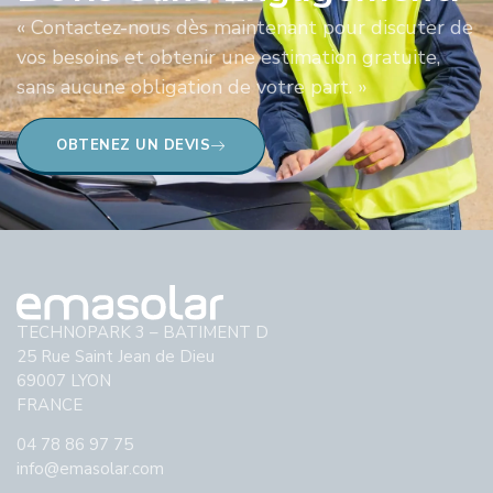
« Contactez-nous dès maintenant pour discuter de
vos besoins et obtenir une estimation gratuite,
sans aucune obligation de votre part. »
OBTENEZ UN DEVIS
TECHNOPARK 3 – BATIMENT D
25 Rue Saint Jean de Dieu
69007 LYON
FRANCE
04 78 86 97 75
info@emasolar.com