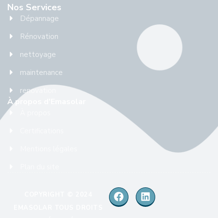
Nos Services
Dépannage
Rénovation
nettoyage
maintenance
renovation
À propos d'Emasolar
À propos
Certifications
Mentions légales
Plan du site
COPYRIGHT © 2024
EMASOLAR TOUS DROITS