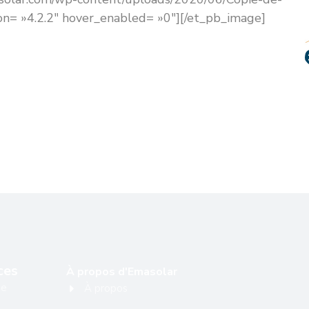
ion= »4.2.2″ hover_enabled= »0″][/et_pb_image]
ces
À propos d'Emasolar
ge
À propos