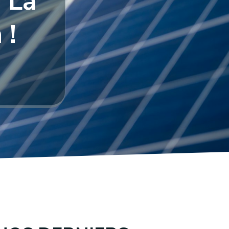
 La
 !