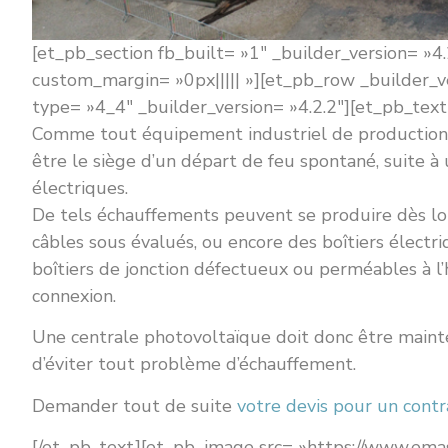
[et_pb_section fb_built= »1″ _builder_version= »4
custom_margin= »0px||||| »][et_pb_row _builder_
type= »4_4″ _builder_version= »4.2.2″][et_pb_text 
Comme tout équipement industriel de production d
être le siège d’un départ de feu spontané, suite à
électriques.
De tels échauffements peuvent se produire dès l
câbles sous évalués, ou encore des boîtiers électri
boîtiers de jonction défectueux ou perméables à l
connexion.
Une centrale photovoltaïque doit donc être mainte
d’éviter tout problème d’échauffement.
Demander tout de suite
votre devis pour un cont
[/et_pb_text][et_pb_image src= »https://www.em