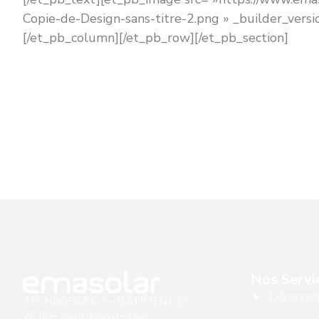
Copie-de-Design-sans-titre-2.png » _builder_vers
[/et_pb_column][/et_pb_row][/et_pb_section]
Nos Servi
Dépanna
TECHNOPARK 3 – BATIMENT D
25 Rue Saint Jean de Dieu