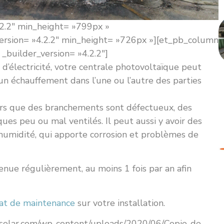
.2.2″ min_height= »799px »
version= »4.2.2″ min_height= »726px »][et_pb_column
_builder_version= »4.2.2″]
’électricité, votre centrale photovoltaïque peut
 un échauffement dans l’une ou l’autre des parties
ors que des branchements sont défectueux, des
ques peu ou mal ventilés. Il peut aussi y avoir des
’humidité, qui apporte corrosion et problèmes de
nue régulièrement, au moins 1 fois par an afin
rat de maintenance
sur votre installation.
asolar.com/wp-content/uploads/2020/06/Copie-de-