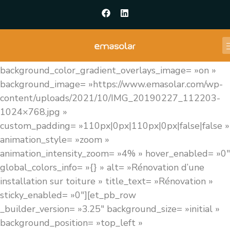
[et_pb_section fb_built= »1″ admin_label= »Hero »
_builder_version= »4.14.3″
use_background_color_gradient= »on »
background_color_gradient_start= »rgba(0,0,0,0.6) »
background_color_gradient_end= »rgba(0,0,0,0.6) »
background_color_gradient_overlays_image= »on »
background_image= »https://www.emasolar.com/wp-
content/uploads/2021/10/IMG_20190227_112203-
1024×768.jpg »
custom_padding= »110px|0px|110px|0px|false|false »
animation_style= »zoom »
animation_intensity_zoom= »4% » hover_enabled= »0″
global_colors_info= »{} » alt= »Rénovation d’une
installation sur toiture » title_text= »Rénovation »
sticky_enabled= »0″][et_pb_row
_builder_version= »3.25″ background_size= »initial »
background_position= »top_left »