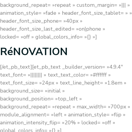
background_repeat= »repeat » custom_margin= »||| »
animation_style= »fade » header_font_size_tablet= » »
header_font_size_phone= »40px »
header_font_size_last_edited= »on|phone »
locked= »off » global_colors_info= »{} »]
RéNOVATION
[/et_pb_text][et_pb_text _builder_version= »4.9.4″
text_font= »|||||||| » text_text_color= »#ffffff »
text_font_size= »24px » text_line_height= »1.8em »
background_size= »initial »
background_position= »top_left »
background_repeat= »repeat » max_width= »700px »
module_alignment= »left » animation_style= »flip »
animation_intensity_flip= »20% » locked= »off »
global_colors_info= »{} »]