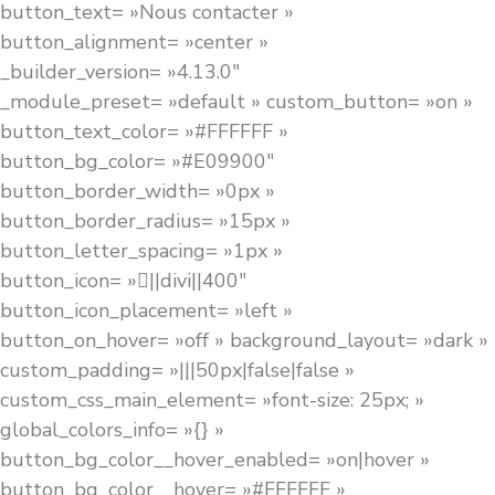
button_text= »Nous contacter »
button_alignment= »center »
_builder_version= »4.13.0″
_module_preset= »default » custom_button= »on »
button_text_color= »#FFFFFF »
button_bg_color= »#E09900″
button_border_width= »0px »
button_border_radius= »15px »
button_letter_spacing= »1px »
button_icon= »||divi||400″
button_icon_placement= »left »
button_on_hover= »off » background_layout= »dark »
custom_padding= »|||50px|false|false »
custom_css_main_element= »font-size: 25px; »
global_colors_info= »{} »
button_bg_color__hover_enabled= »on|hover »
button_bg_color__hover= »#FFFFFF »