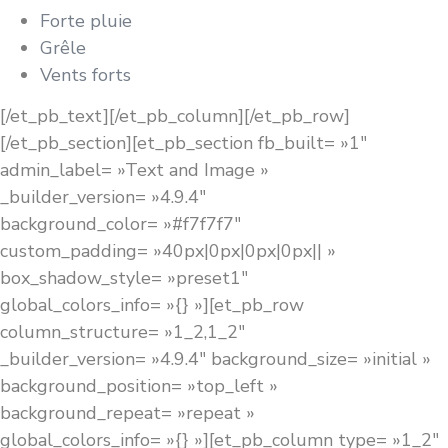
Forte pluie
Grêle‍
Vents forts
[/et_pb_text][/et_pb_column][/et_pb_row]
[/et_pb_section][et_pb_section fb_built= »1″
admin_label= »Text and Image »
_builder_version= »4.9.4″
background_color= »#f7f7f7″
custom_padding= »40px|0px|0px|0px|| »
box_shadow_style= »preset1″
global_colors_info= »{} »][et_pb_row
column_structure= »1_2,1_2″
_builder_version= »4.9.4″ background_size= »initial »
background_position= »top_left »
background_repeat= »repeat »
global_colors_info= »{} »][et_pb_column type= »1_2″