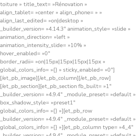
toiture » title_text= »Rénovation »
align_tablet= »center » align_phone= » »
align_last_edited= »on|desktop »
_builder_version= »4.14.3″ animation_style= »slide »
animation_direction= »left »
animation_intensity_slide= »10% »
hover_enabled= »0″
border_radii= »on|15px|15px|15px|15px »
global_colors_info= »{} » sticky_enabled= »0″]
[/et_pb_image][/et_pb_column][/et_pb_row]
[/et_pb_section][et_pb_section fb_built= »1″
_builder_version= »4.9.4″ _module_preset= »default »
box_shadow_style= »preset1″
global_colors_info= »{} »][et_pb_row
_builder_version= »4.9.4″ _module_preset= »default »
global_colors_info= »{} »][et_pb_column type= »4_4″
_builder_version= »4.9.4″ _module_preset= »default »