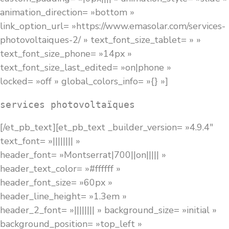
animation_direction= »bottom »
link_option_url= »https://www.emasolar.com/services-
photovoltaiques-2/ » text_font_size_tablet= » »
text_font_size_phone= »14px »
text_font_size_last_edited= »on|phone »
locked= »off » global_colors_info= »{} »]
services photovoltaïques
[/et_pb_text][et_pb_text _builder_version= »4.9.4″
text_font= »|||||||| »
header_font= »Montserrat|700||on||||| »
header_text_color= »#ffffff »
header_font_size= »60px »
header_line_height= »1.3em »
header_2_font= »|||||||| » background_size= »initial »
background_position= »top_left »