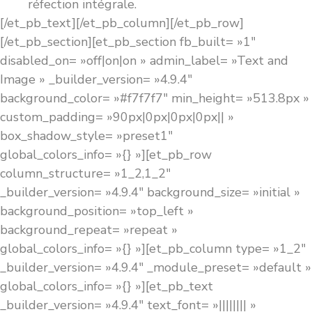
réfection intégrale.
[/et_pb_text][/et_pb_column][/et_pb_row]
[/et_pb_section][et_pb_section fb_built= »1″
disabled_on= »off|on|on » admin_label= »Text and
Image » _builder_version= »4.9.4″
background_color= »#f7f7f7″ min_height= »513.8px »
custom_padding= »90px|0px|0px|0px|| »
box_shadow_style= »preset1″
global_colors_info= »{} »][et_pb_row
column_structure= »1_2,1_2″
_builder_version= »4.9.4″ background_size= »initial »
background_position= »top_left »
background_repeat= »repeat »
global_colors_info= »{} »][et_pb_column type= »1_2″
_builder_version= »4.9.4″ _module_preset= »default »
global_colors_info= »{} »][et_pb_text
_builder_version= »4.9.4″ text_font= »|||||||| »