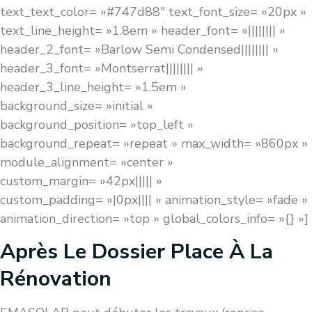
text_text_color= »#747d88″ text_font_size= »20px »
text_line_height= »1.8em » header_font= »|||||||| »
header_2_font= »Barlow Semi Condensed|||||||| »
header_3_font= »Montserrat|||||||| »
header_3_line_height= »1.5em »
background_size= »initial »
background_position= »top_left »
background_repeat= »repeat » max_width= »860px »
module_alignment= »center »
custom_margin= »42px||||| »
custom_padding= »|0px|||| » animation_style= »fade »
animation_direction= »top » global_colors_info= »{} »]
Après Le Dossier Place À La
Rénovation