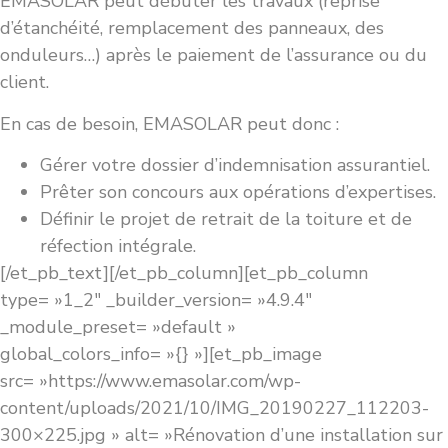
EMASOLAR peut débuter les travaux (reprise
d’étanchéité, remplacement des panneaux, des
onduleurs…) après le paiement de l’assurance ou du
client.
En cas de besoin, EMASOLAR peut donc :
Gérer votre dossier d’indemnisation assurantiel.
Prêter son concours aux opérations d’expertises.
Définir le projet de retrait de la toiture et de
réfection intégrale.
[/et_pb_text][/et_pb_column][et_pb_column
type= »1_2″ _builder_version= »4.9.4″
_module_preset= »default »
global_colors_info= »{} »][et_pb_image
src= »https://www.emasolar.com/wp-
content/uploads/2021/10/IMG_20190227_112203-
300×225.jpg » alt= »Rénovation d’une installation sur