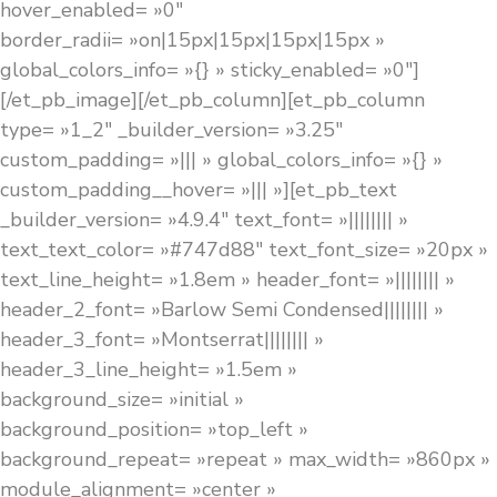
hover_enabled= »0″
border_radii= »on|15px|15px|15px|15px »
global_colors_info= »{} » sticky_enabled= »0″]
[/et_pb_image][/et_pb_column][et_pb_column
type= »1_2″ _builder_version= »3.25″
custom_padding= »||| » global_colors_info= »{} »
custom_padding__hover= »||| »][et_pb_text
_builder_version= »4.9.4″ text_font= »|||||||| »
text_text_color= »#747d88″ text_font_size= »20px »
text_line_height= »1.8em » header_font= »|||||||| »
header_2_font= »Barlow Semi Condensed|||||||| »
header_3_font= »Montserrat|||||||| »
header_3_line_height= »1.5em »
background_size= »initial »
background_position= »top_left »
background_repeat= »repeat » max_width= »860px »
module_alignment= »center »