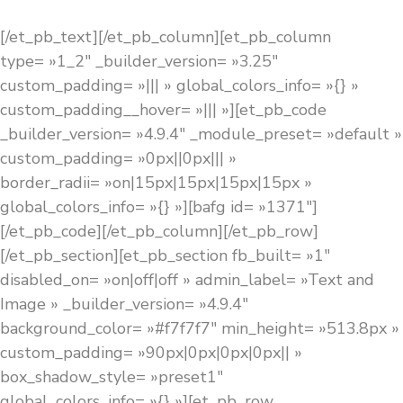
[/et_pb_text][/et_pb_column][et_pb_column
type= »1_2″ _builder_version= »3.25″
custom_padding= »||| » global_colors_info= »{} »
custom_padding__hover= »||| »][et_pb_code
_builder_version= »4.9.4″ _module_preset= »default »
custom_padding= »0px||0px||| »
border_radii= »on|15px|15px|15px|15px »
global_colors_info= »{} »][bafg id= »1371″]
[/et_pb_code][/et_pb_column][/et_pb_row]
[/et_pb_section][et_pb_section fb_built= »1″
disabled_on= »on|off|off » admin_label= »Text and
Image » _builder_version= »4.9.4″
background_color= »#f7f7f7″ min_height= »513.8px »
custom_padding= »90px|0px|0px|0px|| »
box_shadow_style= »preset1″
global_colors_info= »{} »][et_pb_row