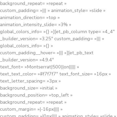
background_repeat= »repeat »
custom_padding= »||| » animation_style= »slide »
animation_direction= »top »
animation_intensity_slide= »3% »
global_colors_info= »{} »][et_pb_column type= »4_4″
_builder_version= »3.25″ custom_padding= »||| »
global_colors_info= »{} »
custom_padding__hover= »||| »][et_pb_text
_builder_version= »4.9.4″
text_font= »Montserrat|500||on||||| »
text_text_color= »#f7f7f7″ text_font_size= »16px »
text_letter_spacing= »3px »
background_size= »initial »
background_position= »top_left »
background_repeat= »repeat »
custom_margin= »|-16px|||| »
custom_padding= »|0px|||| » animation_style= »slide »