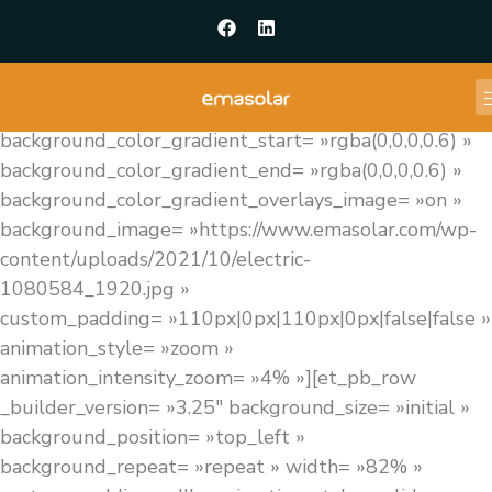
[et_pb_section fb_built= »1″ admin_label= »Hero »
_builder_version= »4.9.4″
use_background_color_gradient= »on »
background_color_gradient_start= »rgba(0,0,0,0.6) »
background_color_gradient_end= »rgba(0,0,0,0.6) »
background_color_gradient_overlays_image= »on »
background_image= »https://www.emasolar.com/wp-
content/uploads/2021/10/electric-
1080584_1920.jpg »
custom_padding= »110px|0px|110px|0px|false|false »
animation_style= »zoom »
animation_intensity_zoom= »4% »][et_pb_row
_builder_version= »3.25″ background_size= »initial »
background_position= »top_left »
background_repeat= »repeat » width= »82% »