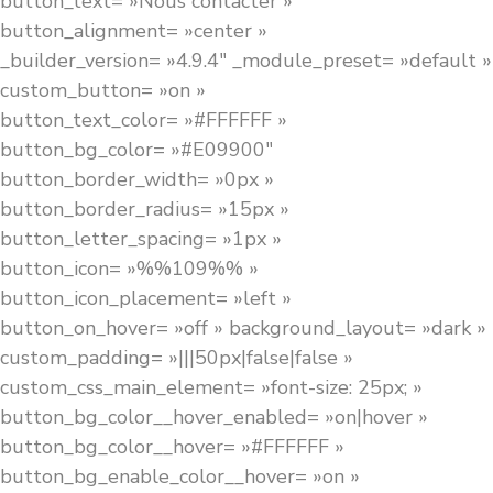
button_text= »Nous contacter »
button_alignment= »center »
_builder_version= »4.9.4″ _module_preset= »default »
custom_button= »on »
button_text_color= »#FFFFFF »
button_bg_color= »#E09900″
button_border_width= »0px »
button_border_radius= »15px »
button_letter_spacing= »1px »
button_icon= »%%109%% »
button_icon_placement= »left »
button_on_hover= »off » background_layout= »dark »
custom_padding= »|||50px|false|false »
custom_css_main_element= »font-size: 25px; »
button_bg_color__hover_enabled= »on|hover »
button_bg_color__hover= »#FFFFFF »
button_bg_enable_color__hover= »on »