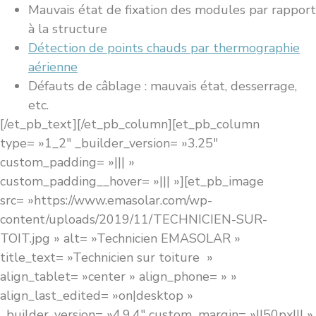
Mauvais état de fixation des modules par rapport
à la structure
Détection de points chauds par thermographie
aérienne
Défauts de câblage : mauvais état, desserrage,
etc.
[/et_pb_text][/et_pb_column][et_pb_column
type= »1_2″ _builder_version= »3.25″
custom_padding= »||| »
custom_padding__hover= »||| »][et_pb_image
src= »https://www.emasolar.com/wp-
content/uploads/2019/11/TECHNICIEN-SUR-
TOIT.jpg » alt= »Technicien EMASOLAR »
title_text= »Technicien sur toiture »
align_tablet= »center » align_phone= » »
align_last_edited= »on|desktop »
_builder_version= »4.9.4″ custom_margin= »||50px||| »