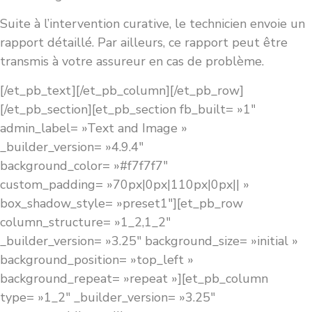
Suite à l’intervention curative, le technicien envoie un
rapport détaillé. Par ailleurs, ce rapport peut être
transmis à votre assureur en cas de problème.
[/et_pb_text][/et_pb_column][/et_pb_row]
[/et_pb_section][et_pb_section fb_built= »1″
admin_label= »Text and Image »
_builder_version= »4.9.4″
background_color= »#f7f7f7″
custom_padding= »70px|0px|110px|0px|| »
box_shadow_style= »preset1″][et_pb_row
column_structure= »1_2,1_2″
_builder_version= »3.25″ background_size= »initial »
background_position= »top_left »
background_repeat= »repeat »][et_pb_column
type= »1_2″ _builder_version= »3.25″