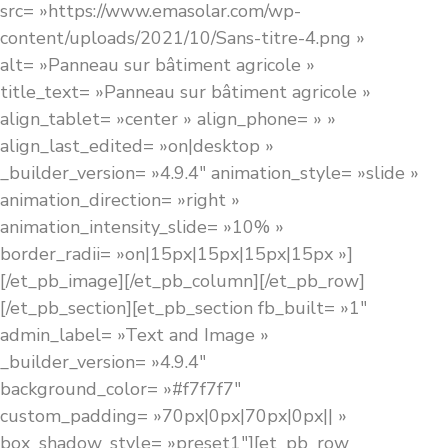
src= »https://www.emasolar.com/wp-
content/uploads/2021/10/Sans-titre-4.png »
alt= »Panneau sur bâtiment agricole »
title_text= »Panneau sur bâtiment agricole »
align_tablet= »center » align_phone= » »
align_last_edited= »on|desktop »
_builder_version= »4.9.4″ animation_style= »slide »
animation_direction= »right »
animation_intensity_slide= »10% »
border_radii= »on|15px|15px|15px|15px »]
[/et_pb_image][/et_pb_column][/et_pb_row]
[/et_pb_section][et_pb_section fb_built= »1″
admin_label= »Text and Image »
_builder_version= »4.9.4″
background_color= »#f7f7f7″
custom_padding= »70px|0px|70px|0px|| »
box_shadow_style= »preset1″][et_pb_row