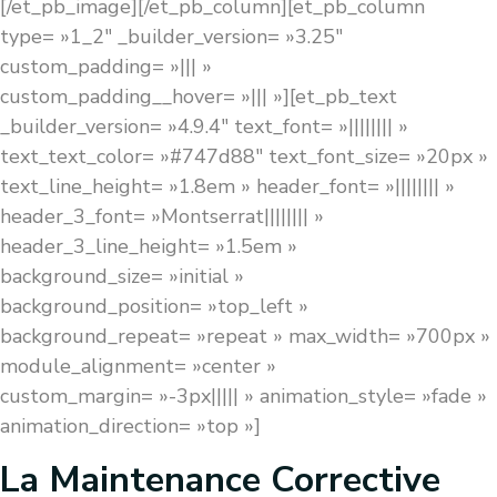
[/et_pb_image][/et_pb_column][et_pb_column
type= »1_2″ _builder_version= »3.25″
custom_padding= »||| »
custom_padding__hover= »||| »][et_pb_text
_builder_version= »4.9.4″ text_font= »|||||||| »
text_text_color= »#747d88″ text_font_size= »20px »
text_line_height= »1.8em » header_font= »|||||||| »
header_3_font= »Montserrat|||||||| »
header_3_line_height= »1.5em »
background_size= »initial »
background_position= »top_left »
background_repeat= »repeat » max_width= »700px »
module_alignment= »center »
custom_margin= »-3px||||| » animation_style= »fade »
animation_direction= »top »]
La Maintenance Corrective