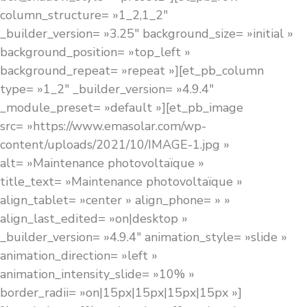
column_structure= »1_2,1_2″
_builder_version= »3.25″ background_size= »initial »
background_position= »top_left »
background_repeat= »repeat »][et_pb_column
type= »1_2″ _builder_version= »4.9.4″
_module_preset= »default »][et_pb_image
src= »https://www.emasolar.com/wp-
content/uploads/2021/10/IMAGE-1.jpg »
alt= »Maintenance photovoltaïque »
title_text= »Maintenance photovoltaïque »
align_tablet= »center » align_phone= » »
align_last_edited= »on|desktop »
_builder_version= »4.9.4″ animation_style= »slide »
animation_direction= »left »
animation_intensity_slide= »10% »
border_radii= »on|15px|15px|15px|15px »]