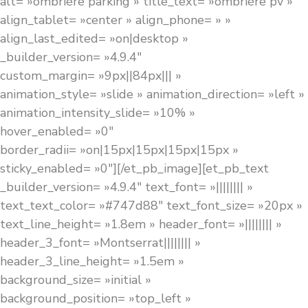
alt= »ombrière parking » title_text= »ombrière pv »
align_tablet= »center » align_phone= » »
align_last_edited= »on|desktop »
_builder_version= »4.9.4″
custom_margin= »9px||84px||| »
animation_style= »slide » animation_direction= »left »
animation_intensity_slide= »10% »
hover_enabled= »0″
border_radii= »on|15px|15px|15px|15px »
sticky_enabled= »0″][/et_pb_image][et_pb_text
_builder_version= »4.9.4″ text_font= »|||||||| »
text_text_color= »#747d88″ text_font_size= »20px »
text_line_height= »1.8em » header_font= »|||||||| »
header_3_font= »Montserrat|||||||| »
header_3_line_height= »1.5em »
background_size= »initial »
background_position= »top_left »