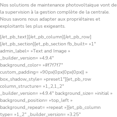
Nos solutions de maintenance photovoltaïque vont de
la supervision à la gestion complète de la centrale.
Nous savons nous adapter aux propriétaires et
exploitants les plus exigeants.
[/et_pb_text][/et_pb_column][/et_pb_row]
[/et_pb_section][et_pb_section fb_built= »1″
admin_label= »Text and Image »
_builder_version= »4.9.4″
background_color= »#f7f7f7″
custom_padding= »90px|0px|0px|0px|| »
box_shadow_style= »preset1″][et_pb_row
column_structure= »1_2,1_2″
_builder_version= »4.9.4″ background_size= »initial »
background_position= »top_left »
background_repeat= »repeat »][et_pb_column
type= »1_2″ _builder_version= »3.25″