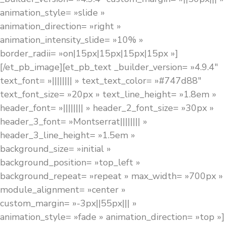
animation_style= »slide »
animation_direction= »right »
animation_intensity_slide= »10% »
border_radii= »on|15px|15px|15px|15px »]
[/et_pb_image][et_pb_text _builder_version= »4.9.4″
text_font= »|||||||| » text_text_color= »#747d88″
text_font_size= »20px » text_line_height= »1.8em »
header_font= »|||||||| » header_2_font_size= »30px »
header_3_font= »Montserrat|||||||| »
header_3_line_height= »1.5em »
background_size= »initial »
background_position= »top_left »
background_repeat= »repeat » max_width= »700px »
module_alignment= »center »
custom_margin= »-3px||55px||| »
animation_style= »fade » animation_direction= »top »]