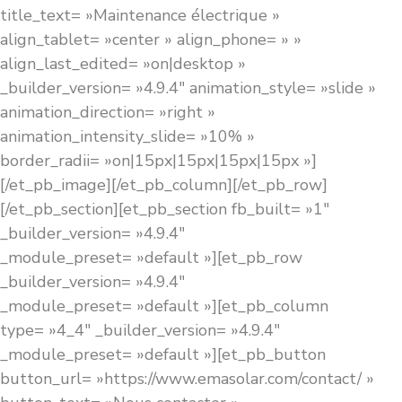
title_text= »Maintenance électrique »
align_tablet= »center » align_phone= » »
align_last_edited= »on|desktop »
_builder_version= »4.9.4″ animation_style= »slide »
animation_direction= »right »
animation_intensity_slide= »10% »
border_radii= »on|15px|15px|15px|15px »]
[/et_pb_image][/et_pb_column][/et_pb_row]
[/et_pb_section][et_pb_section fb_built= »1″
_builder_version= »4.9.4″
_module_preset= »default »][et_pb_row
_builder_version= »4.9.4″
_module_preset= »default »][et_pb_column
type= »4_4″ _builder_version= »4.9.4″
_module_preset= »default »][et_pb_button
button_url= »https://www.emasolar.com/contact/ »