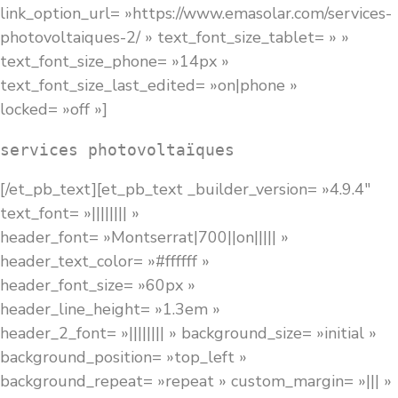
link_option_url= »https://www.emasolar.com/services-
photovoltaiques-2/ » text_font_size_tablet= » »
text_font_size_phone= »14px »
text_font_size_last_edited= »on|phone »
locked= »off »]
services photovoltaïques
[/et_pb_text][et_pb_text _builder_version= »4.9.4″
text_font= »|||||||| »
header_font= »Montserrat|700||on||||| »
header_text_color= »#ffffff »
header_font_size= »60px »
header_line_height= »1.3em »
header_2_font= »|||||||| » background_size= »initial »
background_position= »top_left »
background_repeat= »repeat » custom_margin= »||| »