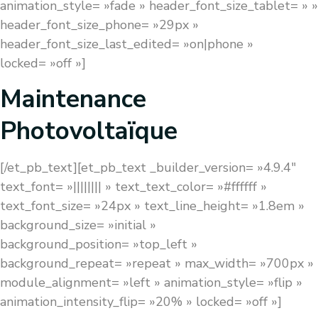
animation_style= »fade » header_font_size_tablet= » »
header_font_size_phone= »29px »
header_font_size_last_edited= »on|phone »
locked= »off »]
Maintenance
Photovoltaïque
[/et_pb_text][et_pb_text _builder_version= »4.9.4″
text_font= »|||||||| » text_text_color= »#ffffff »
text_font_size= »24px » text_line_height= »1.8em »
background_size= »initial »
background_position= »top_left »
background_repeat= »repeat » max_width= »700px »
module_alignment= »left » animation_style= »flip »
animation_intensity_flip= »20% » locked= »off »]