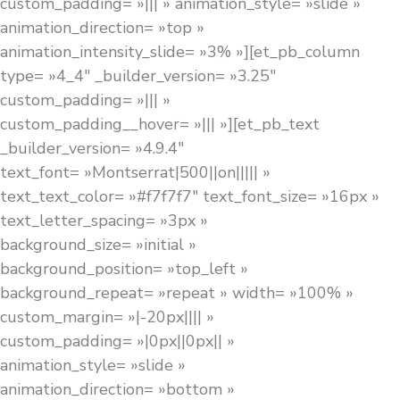
custom_padding= »||| » animation_style= »slide »
animation_direction= »top »
animation_intensity_slide= »3% »][et_pb_column
type= »4_4″ _builder_version= »3.25″
custom_padding= »||| »
custom_padding__hover= »||| »][et_pb_text
_builder_version= »4.9.4″
text_font= »Montserrat|500||on||||| »
text_text_color= »#f7f7f7″ text_font_size= »16px »
text_letter_spacing= »3px »
background_size= »initial »
background_position= »top_left »
background_repeat= »repeat » width= »100% »
custom_margin= »|-20px|||| »
custom_padding= »|0px||0px|| »
animation_style= »slide »
animation_direction= »bottom »