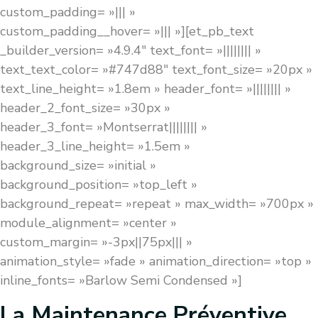
custom_padding= »||| »
custom_padding__hover= »||| »][et_pb_text
_builder_version= »4.9.4″ text_font= »|||||||| »
text_text_color= »#747d88″ text_font_size= »20px »
text_line_height= »1.8em » header_font= »|||||||| »
header_2_font_size= »30px »
header_3_font= »Montserrat|||||||| »
header_3_line_height= »1.5em »
background_size= »initial »
background_position= »top_left »
background_repeat= »repeat » max_width= »700px »
module_alignment= »center »
custom_margin= »-3px||75px||| »
animation_style= »fade » animation_direction= »top »
inline_fonts= »Barlow Semi Condensed »]
La Maintenance Préventive