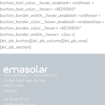
button_text_color__hover_enabled= »on|hover »
button_text_color__hover= »#E09900″
button_border_width__hover_enabled= »on|hover »
button_border_color__hover_enabled= »on|desktop »
button_border_color__hover= »#E09900″
button_border_width__hover= »2px »]
[/et_pb_button][/et_pb_column][/et_pb_row]
[/et_pb_section]
TECHNOPARK 3 – BATIMENT D
25 Rue Saint Jean de Dieu
69007 LYON
FRANCE
04 78 86 97 75
info@emasolar.com