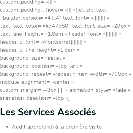
custom_padding= »||| »
custom_padding__hover= »||| »][et_pb_text
_builder_version= »4.9.4″ text_font= »|||||||| »
text_text_color= »#747d88″ text_font_size= »20px »
text_line_height= »1.8em » header_font= »|||||||| »
header_3_font= »Montserrat|||||||| »
header_3_line_height= »1.5em »
background_size= »initial »
background_position= »top_left »
background_repeat= »repeat » max_width= »700px »
module_alignment= »center »
custom_margin= »-3px||||| » animation_style= »fade »
animation_direction= »top »]
Les Services Associés
Audit approfondi à la première visite