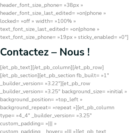
header_font_size_phone= »38px »
header_font_size_last_edited= »on|phone »
locked= »off » width= »100% »
text_font_size_last_edited= »on|phone »
text_font_size_phone= »19px » sticky_enabled= »0″]
Contactez – Nous !
[/et_pb_text][/et_pb_column][/et_pb_row]
[/et_pb_section][et_pb_section fb_built= »1″
_builder_version= »3.22″][et_pb_row
_builder_version= »3.25″ background_size= »initial »
background_position= »top_left »
background_repeat= »repeat »][et_pb_column
type= »4_4″ _builder_version= »3.25″
custom_padding= »||| »
custom_padding__hover= »||| »][et_pb_text