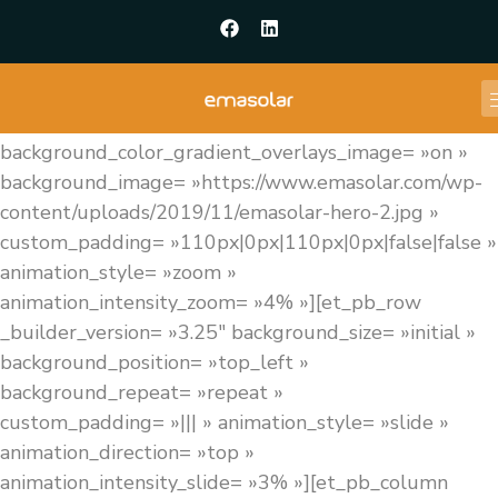
[et_pb_section fb_built= »1″ admin_label= »Hero »
_builder_version= »4.9.4″
use_background_color_gradient= »on »
background_color_gradient_start= »rgba(0,0,0,0.6) »
background_color_gradient_end= »rgba(0,0,0,0.6) »
background_color_gradient_overlays_image= »on »
background_image= »https://www.emasolar.com/wp-
content/uploads/2019/11/emasolar-hero-2.jpg »
custom_padding= »110px|0px|110px|0px|false|false »
animation_style= »zoom »
animation_intensity_zoom= »4% »][et_pb_row
_builder_version= »3.25″ background_size= »initial »
background_position= »top_left »
background_repeat= »repeat »
custom_padding= »||| » animation_style= »slide »
animation_direction= »top »
animation_intensity_slide= »3% »][et_pb_column