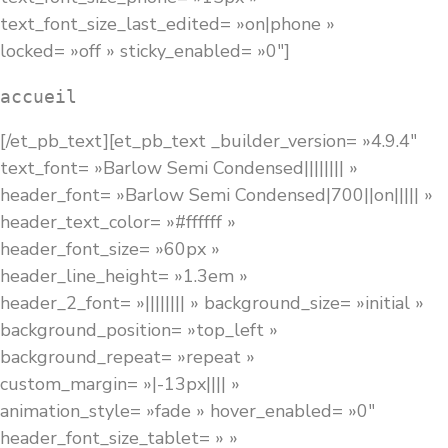
text_font_size_last_edited= »on|phone »
locked= »off » sticky_enabled= »0″]
accueil
[/et_pb_text][et_pb_text _builder_version= »4.9.4″
text_font= »Barlow Semi Condensed|||||||| »
header_font= »Barlow Semi Condensed|700||on||||| »
header_text_color= »#ffffff »
header_font_size= »60px »
header_line_height= »1.3em »
header_2_font= »|||||||| » background_size= »initial »
background_position= »top_left »
background_repeat= »repeat »
custom_margin= »|-13px|||| »
animation_style= »fade » hover_enabled= »0″
header_font_size_tablet= » »