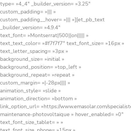
type= »4_4″ _builder_version= »3.25″
custom_padding= »||| »
custom_padding__hover= »||| »][et_pb_text
_builder_version= »4.9.4″
text_font= »Montserrat|500||on||||| »
text_text_color= »#f7f7f7″ text_font_size= »16px »
text_letter_spacing= »3px »
background_size= »initial »
background_position= »top_left »
background_repeat= »repeat »
custom_margin= »|-28px|||| »
animation_style= »slide »
animation_direction= »bottom »
link_option_url= »https://www.emasolar.com/specialist
maintenance-photovoltaique » hover_enabled= »0″
text_font_size_tablet= » »
text_font_size_phone= »15px »