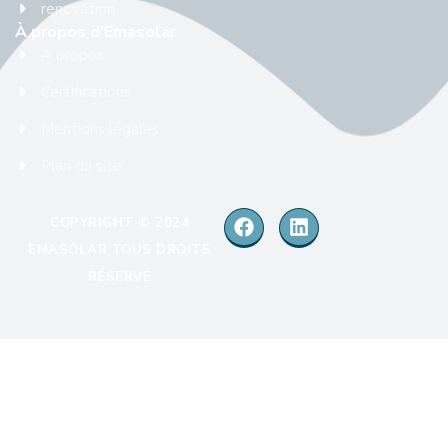
renovation
À propos d'Emasolar
À propos
Certifications
Mentions légales
Plan du site
COPYRIGHT © 2024
EMASOLAR TOUS DROITS
RÉSERVÉ