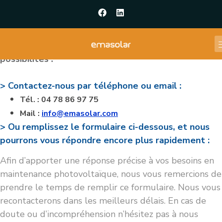
Photovoltaique
Pour obtenir un devis, vous avez plusieurs
possibilités :
> Contactez-nous par téléphone ou email :
Tél. : 04 78 86 97 75
Mail :
info@emasolar.com
> Ou remplissez le formulaire ci-dessous, et nous
pourrons vous répondre encore plus rapidement :
Afin d’apporter une réponse précise à vos besoins en
maintenance photovoltaïque, nous vous remercions de
prendre le temps de remplir ce formulaire. Nous vous
recontacterons dans les meilleurs délais. En cas de
doute ou d’incompréhension n’hésitez pas à nous