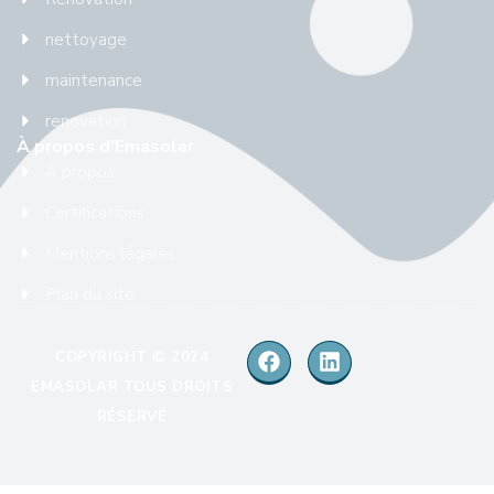
nettoyage
maintenance
renovation
À propos d'Emasolar
À propos
Certifications
Mentions légales
Plan du site
COPYRIGHT © 2024
EMASOLAR TOUS DROITS
RÉSERVÉ